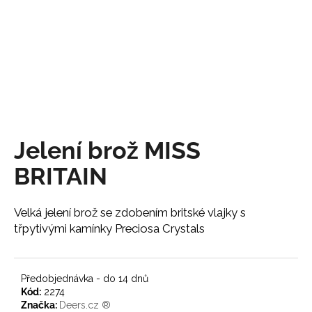
a
j
í
t
?
Jelení brož MISS
HLEDAT
BRITAIN
Velká jelení brož se zdobením britské vlajky s
D
třpytivými kamínky Preciosa Crystals
o
p
o
Předobjednávka - do 14 dnů
r
Kód:
2274
u
Značka:
Deers.cz ®