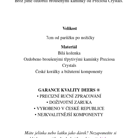
Brož jsme ozdobili broušenými kamínky od Preciosa Crystals.
Velikost
7cm od parůžku po nožičky
Materiál
Bílá koženka
Ozdobeno broušenými třpytivými kamínky Preciosa
Crystals
České korálky a bižuterní komponenty
GARANCE KVALITY DEERS ®
• PRECIZNÍ RUČNÍ ZPRACOVÁNÍ
• DOŽIVOTNÍ ZÁRUKA
• VYROBENO V ČESKÉ REPUBLICE
• NEJKVALITNĚJŠÍ KOMPONENTY
Máte jelínka nebo laňku jako dárek? Nezapomeňte si