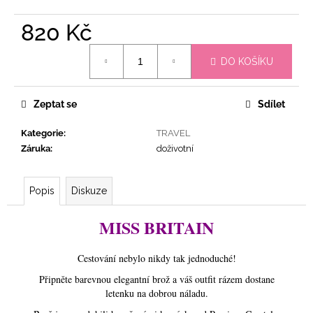
č
u
820 Kč
j
e
Měrná
m
DO KOŠÍKU
cena:
e
Zeptat se
Sdílet
DÁRKOVÁ
SADA
Kategorie
:
TRAVEL
VELKÁ
Záruka
:
doživotní
BROŽ
GOLDIERKA
A
BROŽ
Popis
Diskuze
LANĚ
GOLD
MISS BRITAIN
LADY
1
599
Cestování nebylo nikdy tak jednoduché!
Kč
Připněte barevnou elegantní brož a váš outfit rázem dostane
letenku na dobrou náladu.