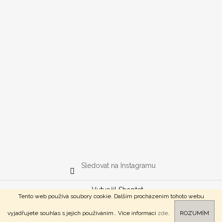
Sledovat na Instagramu
Vytvořil Shoptet
Tento web používá soubory cookie. Dalším procházením tohoto webu
Copyright 2026
Deers.cz
. Všechna práva vyhrazena.
🚚 Doprava ZDARMA pro objednávky nad 2525 Kč!
vyjadřujete souhlas s jejich používáním.. Více informací
zde
.
ROZUMÍM