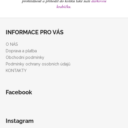
prohlédnout a přihodit do košíku také naši
dárkovou
krabičku
.
Z
á
INFORMACE PRO VÁS
p
a
O NÁS
t
Doprava a platba
í
Obchodní podmínky
Podmínky ochrany osobních údajů
KONTAKTY
Facebook
Instagram