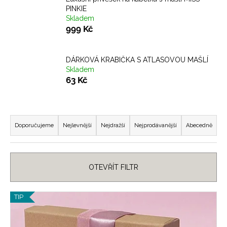
PINKIE
a
Skladem
j
999 Kč
í
t
DÁRKOVÁ KRABIČKA S ATLASOVOU MAŠLÍ
?
Skladem
63 Kč
Ř
HLEDAT
a
Doporučujeme
Nejlevnější
Nejdražší
Nejprodávanější
Abecedně
z
e
D
n
OTEVŘÍT FILTR
o
í
p
p
o
V
TIP
r
r
ý
u
o
p