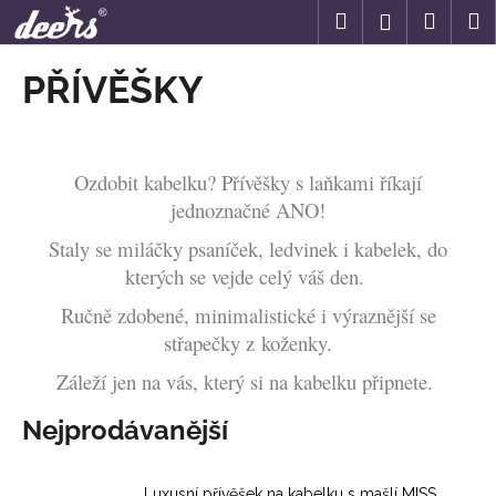
K
Přejít
Hledat
Náku
M
Přihlášení
na
o
obsah
Zpět
Zpět
košík
š
PŘÍVĚŠKY
í
C
k
o
p
Ozdobit kabelku? Přívěšky s laňkami říkají
o
jednoznačné ANO!
t
Staly se miláčky psaníček, ledvinek i kabelek, do
ř
kterých se vejde celý váš den.
e
Ručně zdobené, minimalistické i výraznější se
b
střapečky z koženky.
u
j
Záleží jen na vás, který si na kabelku připnete.
e
Nejprodávanější
t
e
n
Luxusní přívěšek na kabelku s mašlí MISS