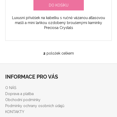
DO KOŠÍKU
Luxusní přívěšek na kabelku s ručně vázanou atlasovou
mašlí a mini laňkou ozdobený broušenými kamínky
Preciosa Crystals
2
položek celkem
O
v
Z
l
á
á
INFORMACE PRO VÁS
d
p
a
a
O NÁS
c
t
Doprava a platba
í
í
Obchodní podmínky
p
Podmínky ochrany osobních údajů
r
KONTAKTY
v