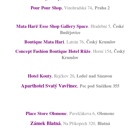
Pour Pour Shop
,
,
Praha 2
Vinohradská 74
Mata Hari/ Esse Shop Gallery Space
České
, Hradební 5,
Budějovice
Boutique Mata Hari
Český Krumlov
, Latrán 76,
Concept Fashion Boutique Hotel Růže
, Český
, Horní 154
Krumlov
Hotel Kouty
,
, Ledeč nad Sázavou
Rejčkov 20
Aparthotel Svatý Vavřinec
, Pec pod Sněžkou 355
Place Store Olomouc
Olomouc
, Pavelčákova 6,
Zámek Blatná
,
Blatná
Na Příkopech 320,