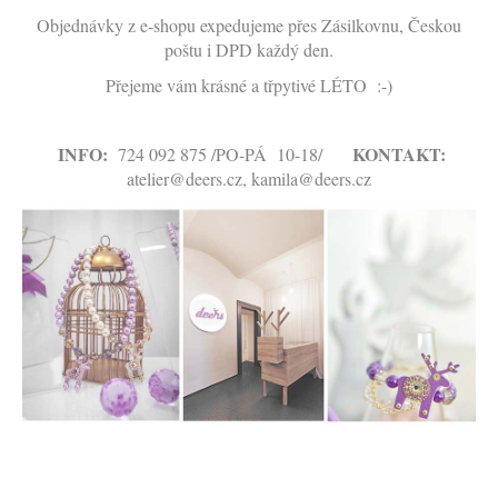
a
Objednávky z e-shopu expedujeme přes Zásilkovnu, Českou
poštu i DPD každý den.
j
í
Přejeme vám krásné a třpytivé LÉTO :-)
t
?
INFO:
KONTAKT:
724 092 875 /PO-PÁ 10-18/
atelier@deers.cz, kamila@deers.cz
HLEDAT
D
o
p
o
r
u