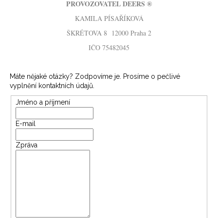
č
PROVOZOVATEL DEERS ®
u
KAMILA PÍSAŘÍKOVÁ
j
e
ŠKRÉTOVA 8 12000 Praha 2
m
IČO 75482045
e
Máte nějaké otázky? Zodpovíme je. Prosíme o pečlivé
JELENÍ
vyplnění kontaktních údajů.
BROŽ
TINTIN
Jméno a příjmení
799
Kč
E-mail
Zpráva