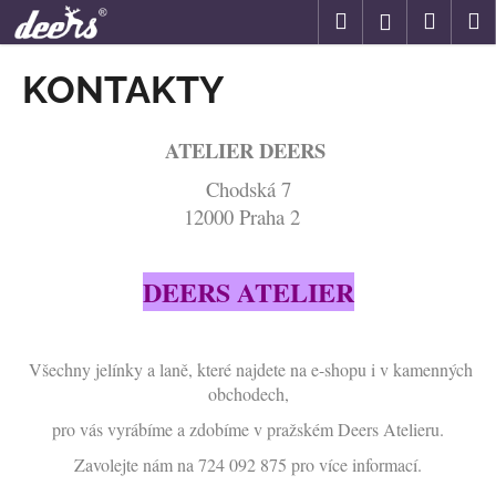
K
Přejít
Hledat
Náku
M
Přihlášení
na
o
obsah
Zpět
Zpět
košík
š
KONTAKTY
í
C
k
o
ATELIER DEERS
p
Chodská 7
o
12000 Praha 2
t
ř
DEERS ATELIER
e
b
u
Všechny jelínky a laně, které najdete na e-shopu i v kamenných
j
obchodech,
e
pro vás vyrábíme a zdobíme
v pražském Deers Atelieru.
t
e
Zavolejte nám na 724 092 875 pro více informací.
n