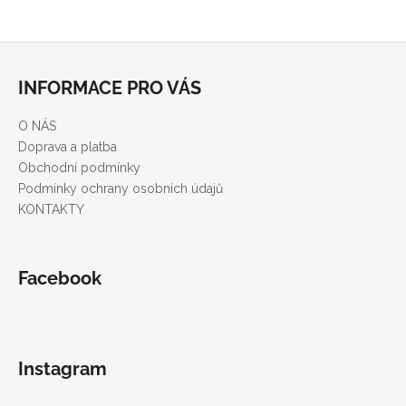
Z
á
INFORMACE PRO VÁS
p
a
O NÁS
t
Doprava a platba
í
Obchodní podmínky
Podmínky ochrany osobních údajů
KONTAKTY
Facebook
Instagram