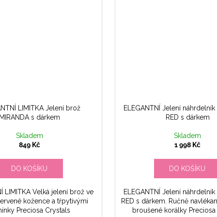
TNÍ LIMITKA Jelení brož
ELEGANTNÍ Jelení náhrdeln
MIRANDA s dárkem
RED s dárkem
Skladem
Skladem
849 Kč
1 998 Kč
DO KOŠÍKU
DO KOŠÍKU
LIMITKA Velká jelení brož ve
ELEGANTNÍ Jelení náhrdeln
červené kožence a třpytivými
RED s dárkem. Ručně navlékan
ínky Preciosa Crystals
broušené korálky Preciosa 