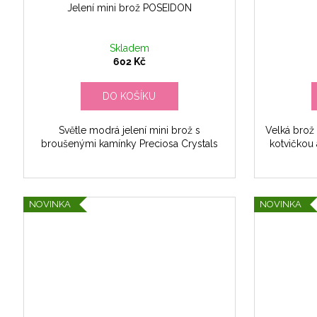
Jelení mini brož POSEIDON
Skladem
602 Kč
DO KOŠÍKU
Světle modrá jelení mini brož s
Velká brož
broušenými kamínky Preciosa Crystals
kotvičkou 
NOVINKA
NOVINKA