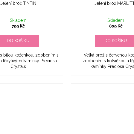
Jelení brož TINTIN
Jelení brož MARLIT
Skladem
Skladem
799 Kč
809 Kč
DO KOŠÍKU
DO KOŠÍKU
 s bílou koženkou, zdobením s
Velká brož s červenou ko
a třpytivými kamínky Preciosa
zdobením s kotvičkou a tř
Crystals
kamínky Preciosa Crys