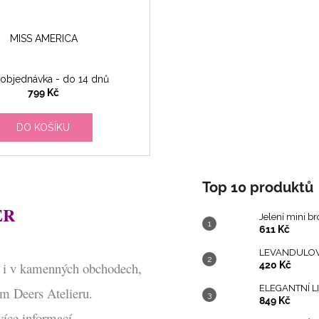
MISS AMERICA
objednávka - do 14 dnů
799 Kč
DO KOŠÍKU
Top 10 produktů
ER
Jelení mini b
611 Kč
LEVANDULOVÁ 
pu i v kamenných obchodech,
420 Kč
ELEGANTNÍ LI
m Deers Atelieru.
849 Kč
íce informací.