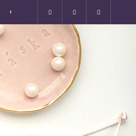
Hledat
Přihlášení
Nákupní
O NÁS
KONTAKTY
košík
Následující