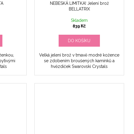
TA
NEBESKÁ LIMITKA! Jelení brož
BELLATRIX
Skladem
839 Kč
DO KOŠÍKU
ženkou,
Velká jelení brož v tmavě modré kožence
pytivými
se zdobením broušených kamínků a
tals
hvězdiček Swarovski Crystals