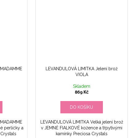
ík MADAMME
LEVANDULOVÁ LIMITKA Jelení brož
VIOLA
Skladem
869 Kč
DO KOŠÍKU
ík MADAMME
LEVANDULOVÁ LIMITKA Velká jelení brož
é perličky a
v JEMNĚ FIALKOVÉ kožence a třpytivými
Crystals
kamínky Preciosa Crystals