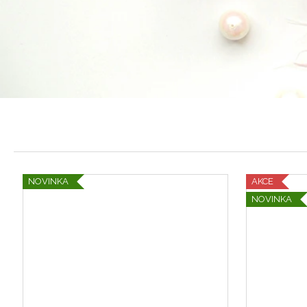
JELENÍ MINI BROŽ DIONNE
611 Kč
NOVINKA
AKCE
NOVINKA