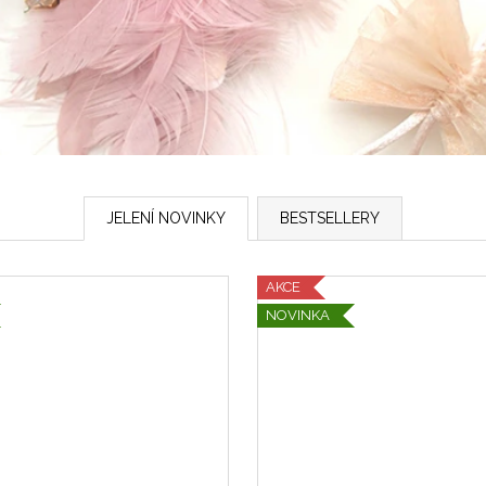
LEVANDULOVÁ LIMITKA JELENÍ MINI
ELEGANTNÍ LIM
NÁRAMEČEK S JELÍNKEM A
MIRANDA S DÁ
STROMEM ŽIVOTA
849 Kč
420 Kč
JELENÍ NOVINKY
BESTSELLERY
AKCE
NOVINKA