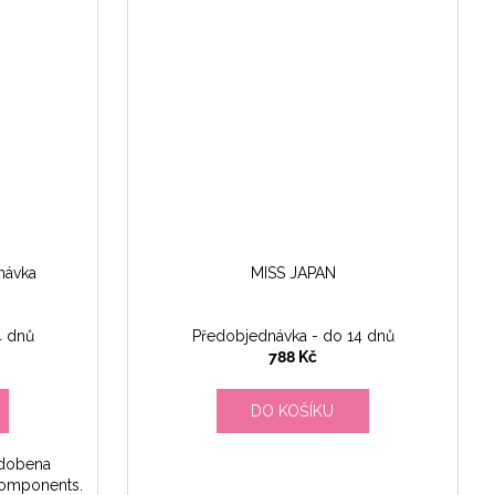
návka
MISS JAPAN
4 dnů
Předobjednávka - do 14 dnů
788 Kč
DO KOŠÍKU
zdobena
Components.