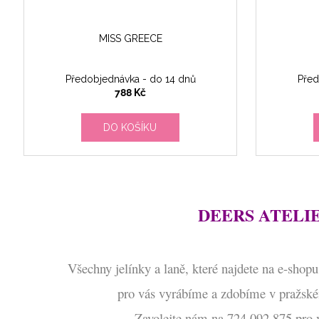
MISS GREECE
Předobjednávka - do 14 dnů
Před
788 Kč
DO KOŠÍKU
DEERS ATELI
Všechny jelínky a laně, které najdete na e-sho
pro vás vyrábíme a zdobíme v pražské
Zavolejte nám na 724 092 875 pro v