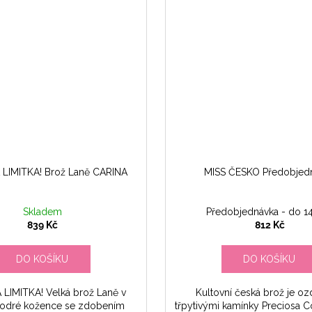
LIMITKA! Brož Laně CARINA
MISS ČESKO Předobjed
Skladem
Předobjednávka - do 1
839 Kč
812 Kč
DO KOŠÍKU
DO KOŠÍKU
LIMITKA! Velká brož Laně v
Kultovní česká brož je o
odré kožence se zdobením
třpytivými kamínky Preciosa 