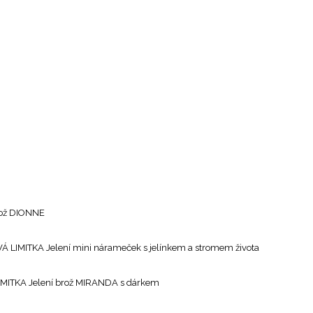
rož DIONNE
LIMITKA Jelení mini nárameček s jelínkem a stromem života
MITKA Jelení brož MIRANDA s dárkem