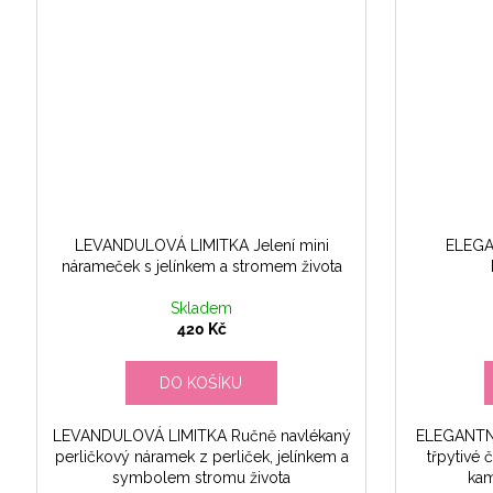
LEVANDULOVÁ LIMITKA Jelení mini
ELEGAN
nárameček s jelínkem a stromem života
Skladem
420 Kč
DO KOŠÍKU
LEVANDULOVÁ LIMITKA Ručně navlékaný
ELEGANTNÍ 
perličkový náramek z perliček, jelínkem a
třpytivé 
symbolem stromu života
kam