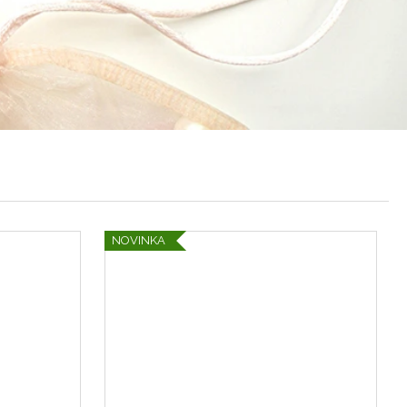
ITKA JELENÍ BROŽ
RKEM
NOVINKA