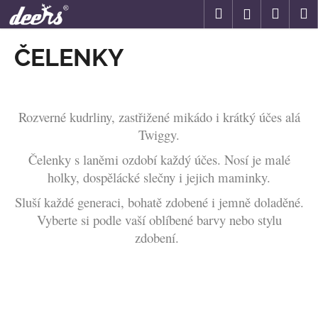
K
Přejít
Hledat
Náku
M
Přihlášení
na
o
obsah
Zpět
Zpět
košík
š
ČELENKY
í
C
k
o
p
Rozverné kudrliny, zastřižené mikádo i krátký účes alá
o
Twiggy.
t
Čelenky s laněmi ozdobí každý účes.
Nosí je malé
ř
holky, dospělácké slečny i jejich maminky.
e
Sluší každé generaci, bohatě zdobené i jemně doladěné.
b
Vyberte si podle vaší oblíbené barvy nebo stylu
u
zdobení.
j
e
t
e
n