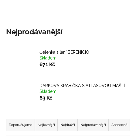
a
j
í
t
Nejprodávanější
?
Čelenka s laní BERENICIO
Skladem
671 Kč
HLEDAT
DÁRKOVÁ KRABIČKA S ATLASOVOU MAŠLÍ
Skladem
D
63 Kč
o
p
o
Ř
r
a
Doporučujeme
Nejlevnější
Nejdražší
Nejprodávanější
Abecedně
u
z