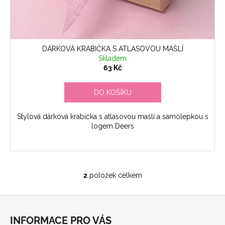
DÁRKOVÁ KRABIČKA S ATLASOVOU MAŠLÍ
Skladem
63 Kč
DO KOŠÍKU
Stylová dárková krabička s atlasovou mašlí a samolepkou s
logem Deers
2
položek celkem
O
v
Z
l
á
á
INFORMACE PRO VÁS
d