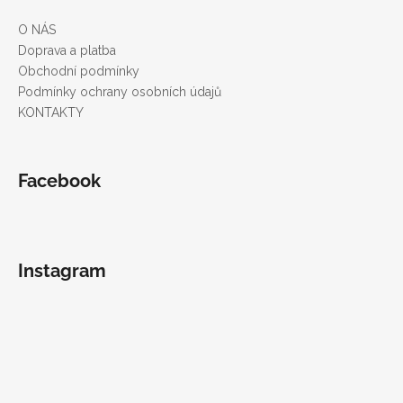
p
a
a
O NÁS
c
t
Doprava a platba
í
í
Obchodní podmínky
p
Podmínky ochrany osobních údajů
r
KONTAKTY
v
k
y
v
Facebook
ý
p
i
s
Instagram
u