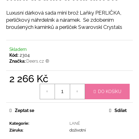
č
u
Luxusní dárková sada mini brož Laňky PERLIČKA,
j
perličkový náhrdelník a náramek. Se zdobením
e
broušených kamínků a perliček Swarovski Crystals
m
e
Skladem
DÁRKOVÁ
Kód:
2304
SADA
Značka:
Deers.cz ®
VELKÁ
BROŽ
GOLDIERKA
2 266 Kč
A
BROŽ
Měrná
LANĚ
DO KOŠÍKU
cena:
GOLD
LADY
1
Zeptat se
Sdílet
599
Kč
Kategorie
:
LANĚ
Záruka
:
doživotní