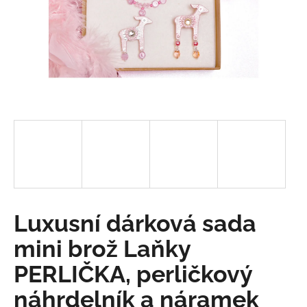
a
j
í
t
?
HLEDAT
Luxusní dárková sada
D
o
mini brož Laňky
p
o
PERLIČKA, perličkový
r
náhrdelník a náramek
u