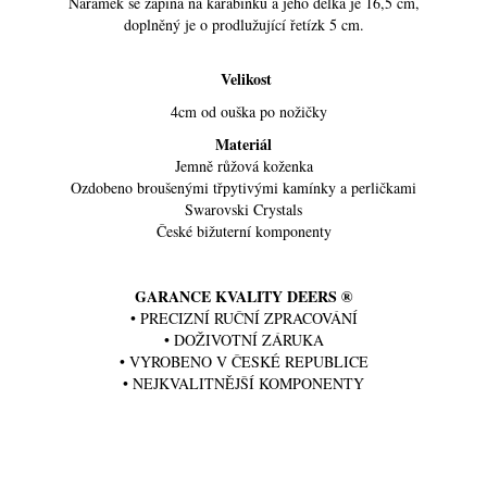
Náramek se zapíná na karabinku a jeho délka je 16,5 cm,
doplněný je o prodlužující řetízk 5 cm.
Velikost
4cm od ouška po nožičky
Materiál
Jemně růžová koženka
Ozdobeno broušenými třpytivými kamínky a perličkami
Swarovski Crystals
České bižuterní komponenty
GARANCE KVALITY DEERS ®
• PRECIZNÍ RUČNÍ ZPRACOVÁNÍ
• DOŽIVOTNÍ ZÁRUKA
• VYROBENO V ČESKÉ REPUBLICE
• NEJKVALITNĚJŠÍ KOMPONENTY