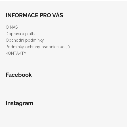
Z
á
INFORMACE PRO VÁS
p
a
O NÁS
t
Doprava a platba
í
Obchodní podmínky
Podmínky ochrany osobních údajů
KONTAKTY
Facebook
Instagram