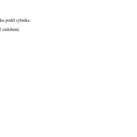
zku podél rybníka.
ně ozdobená.