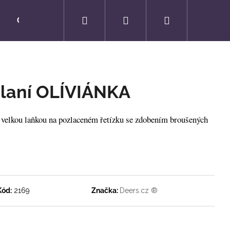
Hledat
Přihlášení
Nákupní
O NÁS
KONTAKTY
košík
 laní OLÍVIÁNKA
s velkou laňkou na pozlaceném řetízku se zdobením broušených
Kód:
2169
Značka:
Deers.cz ®
Následující