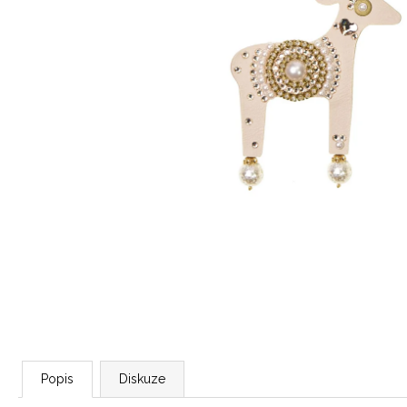
LEVANDULOVÁ LIMITKA MINI BROŽ
JELÍNKA LAVANDE
622 Kč
Popis
Diskuze