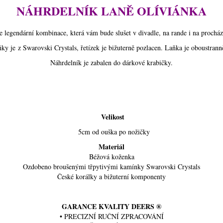
NÁHRDELNÍK LANĚ OLÍVIÁNKA
je legendární kombinace, která vám bude slušet v divadle, na rande i na prochá
ky je z Swarovski Crystals, řetízek je bižuterně pozlacen. Laňka je oboustran
Náhrdelník je zabalen do dárkové krabičky.
Velikost
5cm od ouška po nožičky
Materiál
Béžová koženka
Ozdobeno broušenými třpytivými kamínky Swarovski Crystals
České korálky a bižuterní komponenty
GARANCE KVALITY DEERS ®
• PRECIZNÍ RUČNÍ ZPRACOVÁNÍ