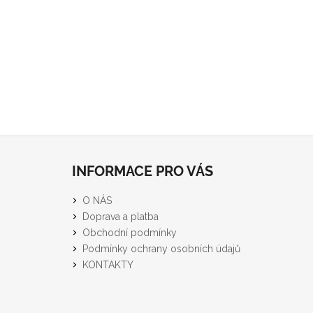
Z
á
INFORMACE PRO VÁS
p
a
O NÁS
t
Doprava a platba
í
Obchodní podmínky
Podmínky ochrany osobních údajů
KONTAKTY