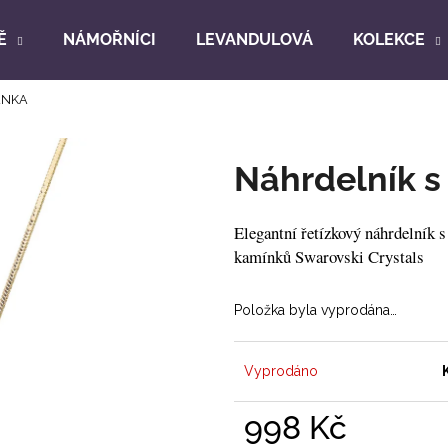
Ě
NÁMOŘNÍCI
LEVANDULOVÁ
KOLEKCE
IÁNKA
Co potřebujete najít?
Náhrdelník s
HLEDAT
Elegantní řetízkový náhrdelník 
kamínků Swarovski Crystals
Doporučujeme
Položka byla vyprodána…
Vyprodáno
998 Kč