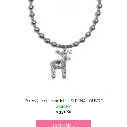
d
u
k
t
ů
Perlový jelení náhrdelník SLEČNA LOUVRE
Skladem
1 331 Kč
DO KOŠÍKU