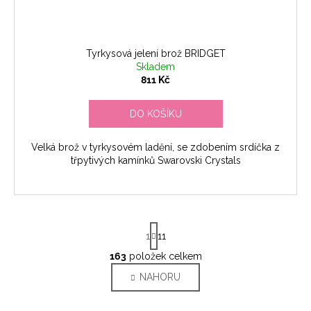
Tyrkysová jelení brož BRIDGET
Skladem
811 Kč
DO KOŠÍKU
Velká brož v tyrkysovém ladění, se zdobením srdíčka z
třpytivých kamínků Swarovski Crystals
S
1
11
t
r
163
položek celkem
O
á
v
NAHORU
n
l
k
o
á