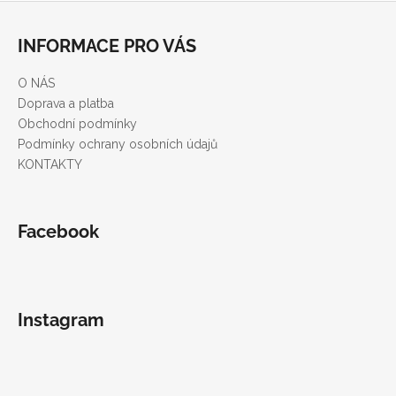
Z
v
d
á
á
a
INFORMACE PRO VÁS
n
p
c
í
í
a
O NÁS
p
t
Doprava a platba
r
í
Obchodní podmínky
v
Podmínky ochrany osobních údajů
k
KONTAKTY
y
v
ý
p
Facebook
i
s
u
Instagram