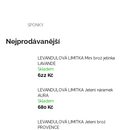
a
j
í
SPONKY
t
?
Nejprodávanější
LEVANDULOVÁ LIMITKA Mini brož jelínka
LAVANDE
HLEDAT
Skladem
622 Kč
LEVANDULOVÁ LIMITKA Jelení náramek
D
AURA
o
Skladem
p
680 Kč
o
r
LEVANDULOVÁ LIMITKA Jelení brož
u
PROVENCE