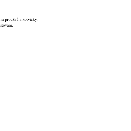
ím proužků a kotvičky.
stování.