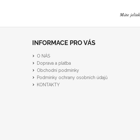
Máte jelínk
Z
á
INFORMACE PRO VÁS
p
a
O NÁS
t
Doprava a platba
í
Obchodní podmínky
Podmínky ochrany osobních údajů
KONTAKTY