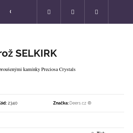
Hledat
Přihlášení
Nákupní
O NÁS
KONTAKTY
košík
brož SELKIRK
 broušenými kamínky Preciosa Crystals
Kód:
2340
Značka:
Deers.cz ®
Následující