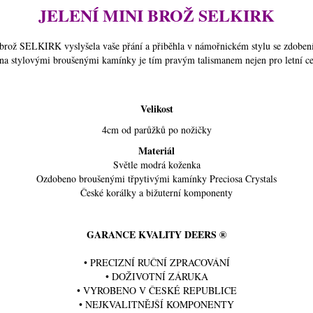
JELENÍ MINI BROŽ SELKIRK
 brož SELKIRK vyslyšela vaše přání a přiběhla v námořnickém stylu se zdoben
a stylovými broušenými kamínky je tím pravým talismanem nejen pro letní ce
Velikost
4cm od parůžků po nožičky
Materiál
Světle modrá koženka
Ozdobeno broušenými třpytivými kamínky Preciosa Crystals
České korálky a bižuterní komponenty
GARANCE KVALITY DEERS ®
• PRECIZNÍ RUČNÍ ZPRACOVÁNÍ
• DOŽIVOTNÍ ZÁRUKA
• VYROBENO V ČESKÉ REPUBLICE
• NEJKVALITNĚJŠÍ KOMPONENTY