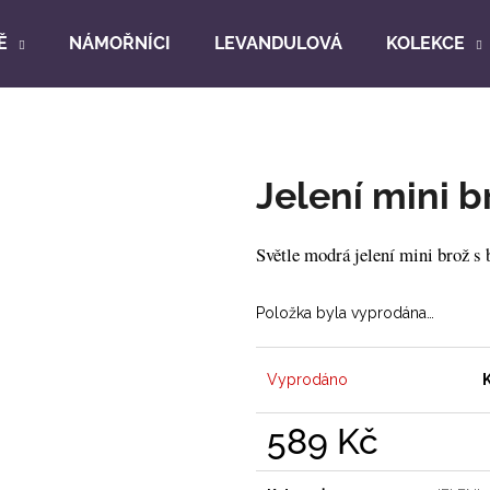
Ě
NÁMOŘNÍCI
LEVANDULOVÁ
KOLEKCE
Co potřebujete najít?
Jelení mini 
HLEDAT
Světle modrá jelení mini brož s
Doporučujeme
Položka byla vyprodána…
Vyprodáno
589 Kč
Měrná
cena: