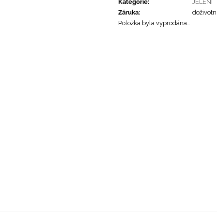
JELENÍ MINI PŘÍVĚŠEK NA KABELKU
NEBESKÁ LIMIT
Kategorie
:
JELENI
MINI NEMO
BELLATRIX
Záruka
:
doživotn
788 Kč
839 Kč
Položka byla vyprodána…