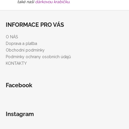
také naši
dárkovou krabičku
.
Z
á
INFORMACE PRO VÁS
p
a
O NÁS
t
Doprava a platba
í
Obchodní podmínky
Podmínky ochrany osobních údajů
KONTAKTY
Facebook
Instagram