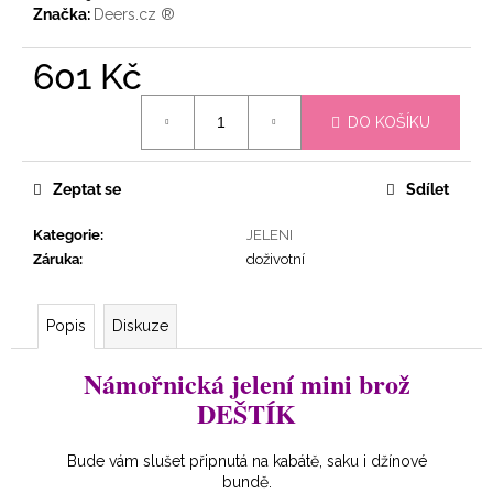
č
Značka:
Deers.cz ®
u
j
601 Kč
e
m
Měrná
e
DO KOŠÍKU
cena:
JELENÍ
Zeptat se
Sdílet
BROŽ
MARLITTA
Kategorie
:
JELENI
809
Záruka
:
doživotní
Kč
Popis
Diskuze
Námořnická jelení mini brož
DEŠTÍK
Bude vám slušet připnutá na kabátě, saku i džínové
bundě.