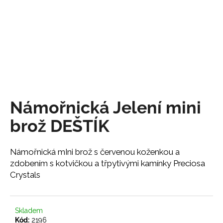
a
j
í
t
?
Námořnická Jelení mini
HLEDAT
brož DEŠTÍK
Námořnická mIni brož s červenou koženkou a
D
zdobením s kotvičkou a třpytivými kamínky Preciosa
o
Crystals
p
o
r
Skladem
u
Kód:
2196