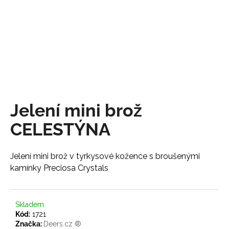
a
j
í
t
?
Jelení mini brož
HLEDAT
CELESTÝNA
Jelení mini brož v tyrkysové kožence s broušenými
D
kamínky Preciosa Crystals
o
p
o
Skladem
r
Kód:
1721
u
Značka:
Deers.cz ®