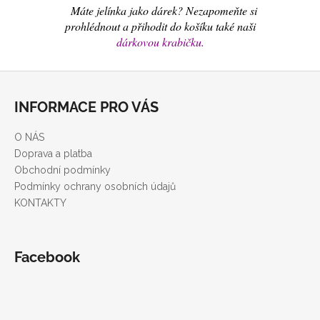
Máte jelínka jako dárek? Nezapomeňte si
prohlédnout a přihodit do košíku také naši
dárkovou krabičku.
Z
á
INFORMACE PRO VÁS
p
a
O NÁS
t
Doprava a platba
í
Obchodní podmínky
Podmínky ochrany osobních údajů
KONTAKTY
Facebook