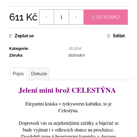
č
u
j
611 Kč
DO KOŠÍKU
e
Měrná
m
cena:
e
Zeptat se
Sdílet
Kategorie
:
JELENI
JELENÍ
Záruka
:
doživotní
BROŽ
MARLITTA
809
Popis
Diskuze
Kč
Jelení mini brož CELESTÝNA
Elegantní kráska v tyrkysovém kabátku, to je
Celestýna.
Doprovodí vás za nejrůznějšími zážitky a báječně se
bude vyjímat i v odlescích slunce na procházce.
Dozdobili jsme jí broušenými kamínky v designu