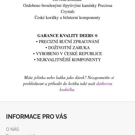
Ozdobeno broušenými třpytivými kamínky Preciosa
Crystals
České korálky a bižuterní komponenty
GARANCE KVALITY DEERS ®
• PRECIZNÍ RUČNÍ ZPRACOVÁNÍ
• DOŽIVOTNÍ ZÁRUKA
• VYROBENO V ČESKÉ REPUBLICE
• NEJKVALITNĚJŠÍ KOMPONENTY
Máte jelínka nebo laňku jako dárek? Nezapomeňte si
prohlédnout a přihodit do košíku také naši
dárkovou
krabičku
.
Z
á
INFORMACE PRO VÁS
p
a
O NÁS