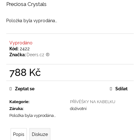
č
Preciosa Crystals
u
j
e
Položka byla vyprodána…
m
e
Vyprodáno
Kód:
2422
JELENÍ
Značka:
Deers.cz ®
MINI
BROŽ
POSEIDON
788 Kč
602
Měrná
Kč
cena:
Zeptat se
Sdílet
Kategorie
:
PŘÍVĚŠKY NA KABELKU
Záruka
:
doživotní
Položka byla vyprodána…
Popis
Diskuze