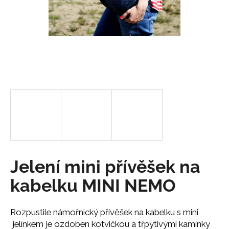
a
j
í
t
?
HLEDAT
Jelení mini přívěšek na
D
o
kabelku MINI NEMO
p
o
r
Rozpustile námořnický přívěšek na kabelku s mini
u
jelínkem je ozdoben kotvičkou a třpytivými kamínky