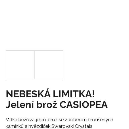
a
j
í
t
?
HLEDAT
NEBESKÁ LIMITKA!
D
o
Jelení brož CASIOPEA
p
o
r
Velká béžová jelení brož se zdobením broušených
u
kamínků a hvězdiček Swarovski Crystals