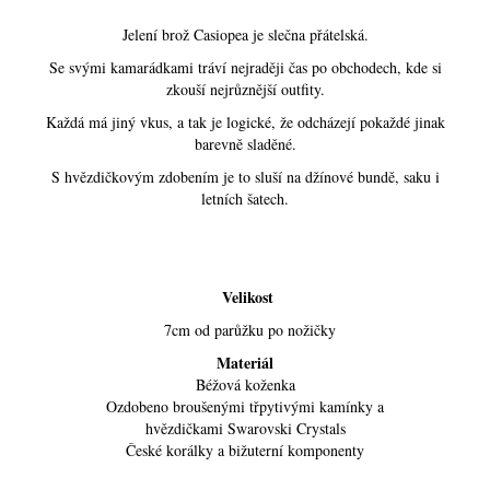
Jelení brož Casiopea je slečna přátelská.
Se svými kamarádkami tráví nejraději čas po obchodech, kde si
zkouší nejrůznější outfity.
Každá má jiný vkus, a tak je logické, že odcházejí pokaždé jinak
barevně sladěné.
S hvězdičkovým zdobením je to sluší na džínové bundě, saku i
letních šatech.
Velikost
7cm od parůžku po nožičky
Materiál
Béžová koženka
Ozdobeno broušenými třpytivými kamínky a
hvězdičkami Swarovski Crystals
České korálky a bižuterní komponenty