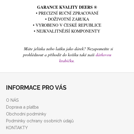
GARANCE KVALITY DEERS ®
• PRECIZNÍ RUČNÍ ZPRACOVÁNÍ
• DOŽIVOTNÍ ZÁRUKA
• VYROBENO V ČESKÉ REPUBLICE
• NEJKVALITNĚJŠÍ KOMPONENTY
Máte jelínka nebo laňku jako dárek? Nezapomeňte si
prohlédnout a přihodit do košíku také naši
dárkovou
krabičku
.
Z
á
INFORMACE PRO VÁS
p
a
O NÁS
t
Doprava a platba
í
Obchodní podmínky
Podmínky ochrany osobních údajů
KONTAKTY