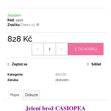
č
u
j
Skladem
e
Kód:
2410
m
Značka:
Deers.cz ®
e
828 Kč
NEBESKÁ
Měrná
LIMITKA!
DO KOŠÍKU
cena:
JELENÍ
BROŽ
BELLATRIX
Zeptat se
Sdílet
839
Kč
Kategorie
:
BROŽE
Záruka
:
doživotní
Popis
Diskuze
Jelení brož CASIOPEA