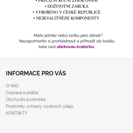
• PRECIZNÍ RUČNÍ ZPRACOVÁNÍ
• DOŽIVOTNÍ ZÁRUKA
• VYROBENO V ČESKÉ REPUBLICE
• NEJKVALITNĚJŠÍ KOMPONENTY
Máte jelínka nebo laňku jako dárek?
Nezapomeňte si prohlédnout a přihodit do košíku
také naši
dárkovou krabičku
.
Z
á
INFORMACE PRO VÁS
p
a
O NÁS
t
Doprava a platba
í
Obchodní podmínky
Podmínky ochrany osobních údajů
KONTAKTY