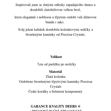
Inspirovali jsme se zlatými odlesky zapadajícího slunce a
dozdobili zlatobéžovou velkou brož,
která elegantně s noblesou a třpytem ozdobí vaší džínovou
bundu i sako.
Svůj jelení kabátek dozdobila koženkovými srdíčky a
broušenými kamínky od Preciosa Crystals.
Velikost
7cm od parůžku po nožičky
Materiál
Zlatá koženka
Ozdobeno broušenými třpytivými kamínky Preciosa
Crystals
České korálky a bižuterní komponenty
GARANCE KVALITY DEERS ®