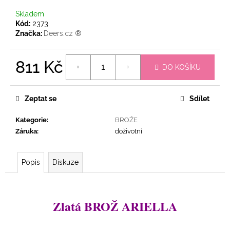
č
u
Skladem
j
Kód:
2373
e
Značka:
Deers.cz ®
m
e
811 Kč
DO KOŠÍKU
Měrná
JELENÍ
cena:
MINI
Zeptat se
Sdílet
PŘÍVĚŠEK
NA
Kategorie
:
BROŽE
KABELKU
MINI
Záruka
:
doživotní
NEMO
788
Kč
Popis
Diskuze
Zlatá BROŽ ARIELLA