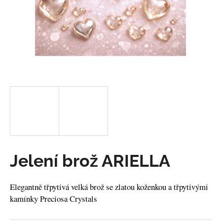
a
j
í
t
?
HLEDAT
Jelení brož ARIELLA
D
o
p
Elegantně třpytivá velká brož se zlatou koženkou a třpytivými
o
kamínky Preciosa Crystals
r
u